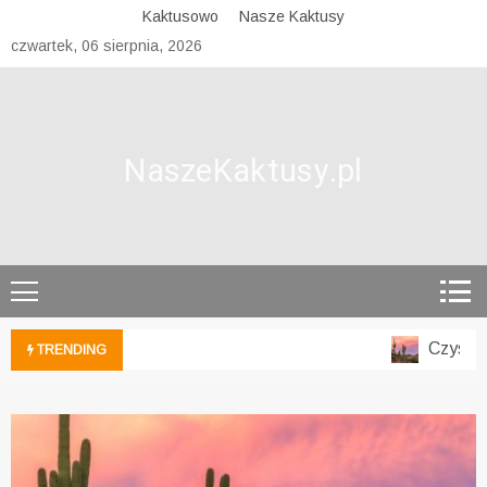
Skip
Kaktusowo
Nasze Kaktusy
to
czwartek, 06 sierpnia, 2026
content
NaszeKaktusy.pl
Czyszcze
TRENDING