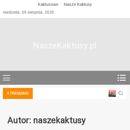
Skip
Kaktusowo
Nasze Kaktusy
to
niedziela, 09 sierpnia, 2026
content
NaszeKaktusy.pl
Czyszc
TRENDING
Autor:
naszekaktusy